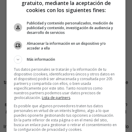
gratuito, mediante la aceptación de
cookies con los siguientes fines:
Publicidad y contenido personalizados, medición de
publicidad y contenido, investigación de audiencia y
desarrollo de servicios
Almacenar la información en un dispositivo y/o
acceder a ella
Más información
Tus datos personales se tratarán y la información de tu
Y para terminar, no podemos olvidarnos de los franceses,
dispositivo (cookies, identificadores únicos y otros datos en
el dispositivo) podrá ser almacenada y consultada por 205
tan dados a los grandes vinos y las buenas mesas ( a fin de
partners y compartida con ellos, o bien usada
específicamente por este sitio. Tanto nosotros como
cuentas, lo de las comidas
pantagruélicas
procede de su
nuestros partners podemos usar datos precisos de
literatura). Para los primeros, si te excedes con alguno de
geolocalización.
Lista de partners
.
sus famosos Borgoñas, te dirán que eso es
Boir comme un
Es posible que algunos proveedores traten tus datos
trou
(beber como un agujero). Es decir, beber sin fin. Y, si
personales en virtud de un interés legítimo, algo a lo que
puedes oponerte gestionando tus opciones a continuación.
además, tu desmesurado apetito se te nota en la cara
En la parte inferior de esta página o en el menú del sitio,
busca un enlace para gestionar o retirar el consentimiento en
incluso antes de que sirvan los entremeses, serás calificado
la configuración de privacidad y cookies.