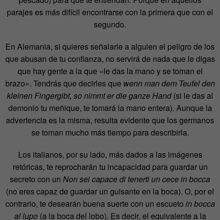
parajes es más difícil encontrarse con la primera que con el
segundo.
En Alemania, si quieres señalarle a alguien el peligro de los
que abusan de tu confianza, no servirá de nada que le digas
que hay gente a la que «le das la mano y se toman el
brazo». Tendrás que decirles que
wenn man dem Teufel den
kleinen Fingergibt, so nimmt er die ganze Hand
(si le das al
demonio tu meñique, te tomará la mano entera). Aunque la
advertencia es la misma, resulta evidente que los germanos
se toman mucho más tiempo para describirla.
Los italianos, por su lado, más dados a las imágenes
retóricas, te reprocharán tu incapacidad para guardar un
secreto con un
Non sei capace di tenerti un cece in bocca
(no eres capaz de guardar un guisante en la boca). O, por el
contrario, te desearán buena suerte con un escueto
in bocca
al lupo
(a la boca del lobo). Es decir, el equivalente a la