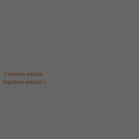
Anterior artículo
Navegación
Siguiente artículo
de
entradas