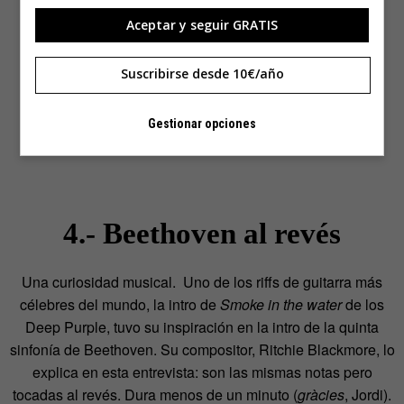
Aceptar y seguir GRATIS
Suscribirse desde 10€/año
Gestionar opciones
4.- Beethoven al revés
Una curiosidad musical. Uno de los riffs de guitarra más
célebres del mundo, la intro de
Smoke in the water
de los
Deep Purple, tuvo su inspiración en la intro de la quinta
sinfonía de Beethoven. Su compositor, Ritchie Blackmore, lo
explica en esta entrevista: son las mismas notas pero
tocadas al revés. Dura menos de un minuto (
gràcies
, Jordi).