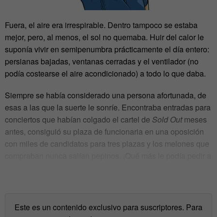
Fuera, el aire era irrespirable. Dentro tampoco se estaba
mejor, pero, al menos, el sol no quemaba. Huir del calor le
suponía vivir en semipenumbra prácticamente el día entero:
persianas bajadas, ventanas cerradas y el ventilador (no
podía costearse el aire acondicionado) a todo lo que daba.
Siempre se había considerado una persona afortunada, de
esas a las que la suerte le sonríe. Encontraba entradas para
conciertos que habían colgado el cartel de
Sold Out
meses
antes, consiguió su plaza de funcionaria en una oposición
con miles de candidatos para tres plazas y los melones que
compraban nunca salían pepinos. ¡Qué más le podía pedir a
la vida! Bueno, sí, tan solo una cosa: vivir un
verano
eterno.
Este es un contenido exclusivo para suscriptores. Para