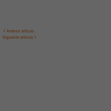
Anterior artículo
Navegación
Siguiente artículo
de
entradas