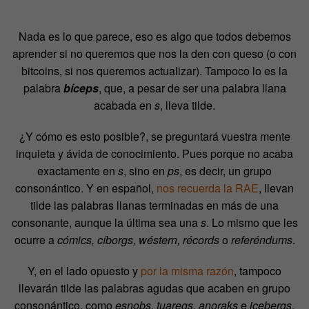
Nada es lo que parece, eso es algo que todos debemos
aprender si no queremos que nos la den con queso (o con
bitcoins, si nos queremos actualizar). Tampoco lo es la
palabra
bíceps
, que, a pesar de ser una palabra llana
acabada en
s
, lleva tilde.
¿Y cómo es esto posible?, se preguntará vuestra mente
inquieta y ávida de conocimiento. Pues porque no acaba
exactamente en
s
, sino en
ps
, es decir, un grupo
consonántico. Y en español,
nos recuerda la RAE
, llevan
tilde las palabras llanas terminadas en más de una
consonante, aunque la última sea una
s
. Lo mismo que les
ocurre a
cómics, cíborgs, wéstern, récords
o
referéndums
.
Y, en el lado opuesto y
por la misma razón
, tampoco
llevarán tilde las palabras agudas que acaben en grupo
consonántico, como
esnobs, tuaregs, anoraks
e
icebergs
.