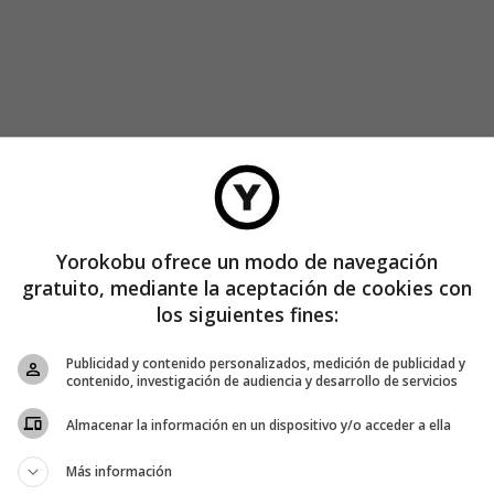
 una tradición que llevaba décadas arraigada entre los
por eso, resultaba tan apasionante como arriesgada.
 revista recibió numerosas cartas de lectores. Reconocían
Yorokobu ofrece un modo de navegación
también que les había gustado. Los editores, por su parte,
gratuito, mediante la aceptación de cookies con
o innovador de la idea y, lo que iba a ser algo puntual, se ha
los siguientes fines:
Publicidad y contenido personalizados, medición de publicidad y
contenido, investigación de audiencia y desarrollo de servicios
 de McGuire se caracterizan por su asombrosa simplicidad.
s superfluos.
Almacenar la información en un dispositivo y/o acceder a ella
os para que se leyeran sin problemas. Piensa que el tamaño
Más información
aro porque cada dibujo se interrumpe por varias páginas de