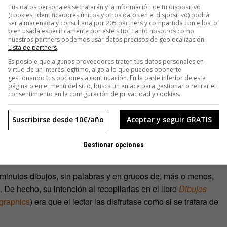
Tus datos personales se tratarán y la información de tu dispositivo
 como simples cómics ni puedan ser considerados como meros
(cookies, identificadores únicos y otros datos en el dispositivo) podrá
ser almacenada y consultada por 205 partners y compartida con ellos, o
final».
bien usada específicamente por este sitio. Tanto nosotros como
nuestros partners podemos usar datos precisos de geolocalización.
Lista de partners
.
Es posible que algunos proveedores traten tus datos personales en
virtud de un interés legítimo, algo a lo que puedes oponerte
gestionando tus opciones a continuación. En la parte inferior de esta
página o en el menú del sitio, busca un enlace para gestionar o retirar el
consentimiento en la configuración de privacidad y cookies.
Suscribirse desde 10€/año
Aceptar y seguir GRATIS
Gestionar opciones
iminutos dibujos, sin palabras y en grupos de, más o menos,
. De hecho, su intención al recopilarlas en el libro
Dibujos
graphics
) era que el lector las disfrutase como si se tratara de