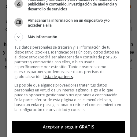
publicidad y contenido, investigación de audiencia y
debate
Antonio Escohotado, Juanlu Sánchez, Rosa María
desarrollo de servicios
Calaf, Mona Eltahawy, Stefano Rodotá o Amira Hass
. La
Almacenar la información en un dispositivo y/o
organización busca en todos ellos voces que no repiten el
acceder a ella
discurso predominante en los medios de comunicación. El
objetivo no es solo que vengan outsiders.
Quieren que
Más información
haya voces que normalmente no se escuchan.
Palestina
Tus datos personales se tratarán y la información de tu
y el Sáhara, por ejemplo, siempre están en el festival porque
dispositivo (cookies, identificadores únicos y otros datos en
el dispositivo) podrá ser almacenada y consultada por 205
los medios a veces se olvidan de ellos. También incluimos
partners y compartida con ellos, o bien usada
todos los años el debate sobre la legislación del cannabis.
específicamente por este sitio. Tanto nosotros como
nuestros partners podemos usar datos precisos de
geolocalización.
Lista de partners
.
Es posible que algunos proveedores traten tus datos
personales en virtud de un interés legítimo, algo a lo que
puedes oponerte gestionando tus opciones a continuación.
En la parte inferior de esta página o en el menú del sitio,
busca un enlace para gestionar o retirar el consentimiento en
la configuración de privacidad y cookies.
Aceptar y seguir GRATIS