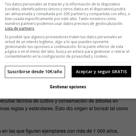
Tus datos personales se tratarán y la información de tu dispositivo
(cookies, identificadores únicos y otros datos en el dispositivo) podrá
ser almacenada y consultada por 205 partners y compartida con ellos, o
 bandeja
. Si estabas pensando que se trataba de árboles
bien usada específicamente por este sitio. Tanto nosotros como
nuestros partners podemos usar datos precisos de geolocalización.
ilo, ahí está el primer error. Son árboles normales que a
Lista de partners
.
egular se mantienen en un tamaño mucho menor al original.
Es posible que algunos proveedores traten tus datos personales en
virtud de un interés legítimo, algo a lo que puedes oponerte
gestionando tus opciones a continuación. En la parte inferior de esta
más de 4 000 años, cuando se empezaron hacer
página o en el menú del sitio, busca un enlace para gestionar o retirar el
bolizar los cinco elementos.
consentimiento en la configuración de privacidad y cookies.
rfeccionando. Adoptó diferentes nombres en función de
Suscribirse desde 10€/año
Aceptar y seguir GRATIS
 lo hacía. En China,
pun tsai
sería el nombre que describiría
mo bonsái.
Gestionar opciones
eculiar técnica de cultivo y conservación de árboles en
evas reglas y estándares. Esto dio origen al bonsái tal como
 en las que figuran ejemplares con más de 1 000 años,