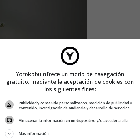
Yorokobu ofrece un modo de navegación
gratuito, mediante la aceptación de cookies con
los siguientes fines:
gnifica
estar feliz
en japonés
y queremos que tanto tú como tu
is lo más felices posible, así que vamos a explicar
Publicidad y contenido personalizados, medición de publicidad y
is de gran consumo; y de paso, vamos a dar unas pequeñas
contenido, investigación de audiencia y desarrollo de servicios
e regalo» se acabe convirtiendo en una maravillosa pieza
Almacenar la información en un dispositivo y/o acceder a ella
Más información
pensando en regalar un bonsái, para que lo pienses bien y lo