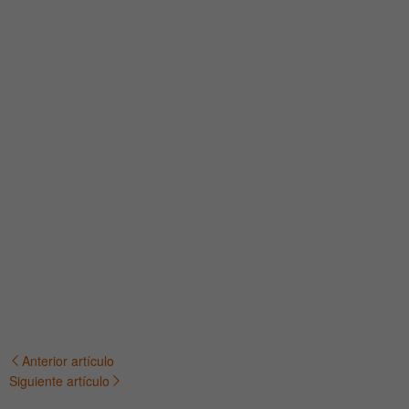
Anterior artículo
Navegación
Siguiente artículo
de