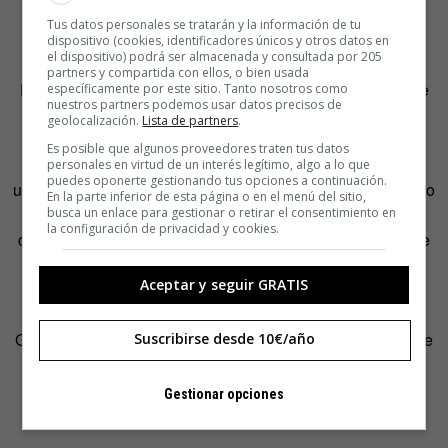
Tus datos personales se tratarán y la información de tu
dispositivo (cookies, identificadores únicos y otros datos en
el dispositivo) podrá ser almacenada y consultada por 205
partners y compartida con ellos, o bien usada
El funcionamiento del software del artista estadounidense
específicamente por este sitio. Tanto nosotros como
nuestros partners podemos usar datos precisos de
se basa en el
procesamiento de lenguajes naturales
a
geolocalización.
Lista de partners
.
partir de un texto fuente original:
Farenheit 451
, de Ray
Es posible que algunos proveedores traten tus datos
Bradbury
. La generación del texto trampa comienza con
personales en virtud de un interés legítimo, algo a lo que
puedes oponerte gestionando tus opciones a continuación.
una identificación de los sustantivos y los verbos en el texto
En la parte inferior de esta página o en el menú del sitio,
original y los sustituye por “alternativas atemorizantes
busca un enlace para gestionar o retirar el consentimiento en
la configuración de privacidad y cookies.
correctamente formateadas y conjugadas”. A partir de este
texto intermedio, ScareMail genera un mensaje final
Aceptar y seguir GRATIS
totalmente diferente del basado en el libro de Bradbury y
que todavía contiene las palabras señuelo para PRISM.
Grosser aclara que, dado que no existe una lista ‘oficial’ de
Suscribirse desde 10€/año
términos clave, se ha basado en la utilizada por el
Departamento de Seguridad Nacional en su rastreo de
Gestionar opciones
medios sociales.