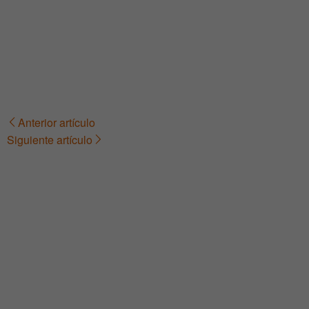
Anterior artículo
Navegación
Siguiente artículo
de
entradas