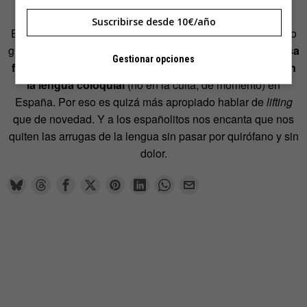
Suscribirse desde 10€/año
En Hispanoamérica nunca olió a naftalina como aquí. Pero
gracias a ese milagro que se llama intercambio cultural,
esa
Gestionar opciones
forma de expresar futuro se ha vuelto a hacer fuerte en
la lengua coloquial
(no en la culta, de momento) en
España. Por eso es quizá más apropiado hablar de
lifting
que de novedad. Y a los españolitos nos encanta que nos
quiten las arrugas de la lengua sin pasar por quirófano y sin
dolor.