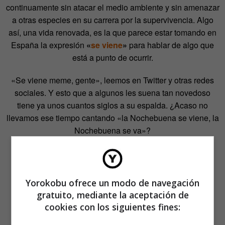
continuamente sin atacar el medio ambiente y sin amenazar
a otras especies en su carrera por la supervivencia. Algo
así, una vida renovada, es la que parece estar tomando en
España la expresión
«
se viene
»
para hablar de algo que
está a punto de ocurrir.
«Se viene meme, gente», leemos en Twitter y otras redes
sociales. Y esto que a algunos les suena tan novedoso
tiene ya unos cuantos siglos a su espalda. ¿Acaso no
llevamos ese tiempo cantando «la Nochebuena se viene, la
Nochebuena se va»?
Yorokobu ofrece un modo de navegación
gratuito, mediante la aceptación de
cookies con los siguientes fines: