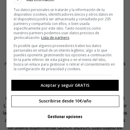
Tus datos personales se tratarán y la información de tu
dispositivo (cookies, identificadores únicos y otros datos en
el dispositivo) podrá ser almacenada y consultada por 205
partners y compartida con ellos, o bien usada
específicamente por este sitio. Tanto nosotros como
nuestros partners podemos usar datos precisos de
geolocalización.
Lista de partners
.
Es posible que algunos proveedores traten tus datos
Dentro de
Second Chance
, materiales como restos de
personales en virtud de un interés legítimo, algo a lo que
puedes oponerte gestionando tus opciones a continuación.
envases metálicos de helados, equipos de salvamento
En la parte inferior de esta página o en el menú del sitio,
marítimo desechados, bolsas térmicas, cuerdas y chalecos
busca un enlace para gestionar o retirar el consentimiento en
la configuración de privacidad y cookies.
salvavidas encuentran una segunda oportunidad de ser
útiles.
Aceptar y seguir GRATIS
Entre los proyectos seleccionados por la comisaria Ilona
Gurjanova hay para todos los gustos. Desde el trabajo del
Suscribirse desde 10€/año
Laboratorio de Diseño y Materiales Sostenibles, dirigido por
la investigadora Reet Aus y que contiene ejemplos prácticos
Gestionar opciones
de circularidad de residuos textiles, a la serie de proyectos
de diseño experimental QUICK SILVER, cuyo objeto es