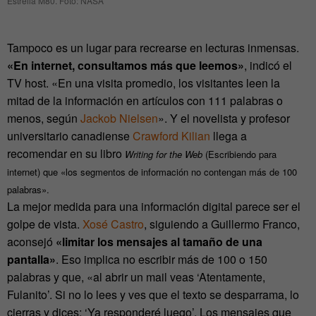
Estrella M80. Foto: NASA
Tampoco es un lugar para recrearse en lecturas inmensas.
«En internet, consultamos más que leemos»
, indicó el
TV host. «En una visita promedio, los visitantes leen la
mitad de la información en artículos con 111 palabras o
menos, según
Jackob Nielsen
». Y el novelista y profesor
universitario canadiense
Crawford Kilian
llega a
recomendar en su libro
Writing for the Web
(Escribiendo para
internet) que «los segmentos de información no contengan más de 100
palabras».
La mejor medida para una información digital parece ser el
golpe de vista.
Xosé Castro
, siguiendo a Guillermo Franco,
aconsejó
«limitar los mensajes al tamaño de una
pantalla»
. Eso implica no escribir más de 100 o 150
palabras y que, «al abrir un mail veas ‘Atentamente,
Fulanito’. Si no lo lees y ves que el texto se desparrama, lo
cierras y dices: ‘Ya responderé luego’. Los mensajes que