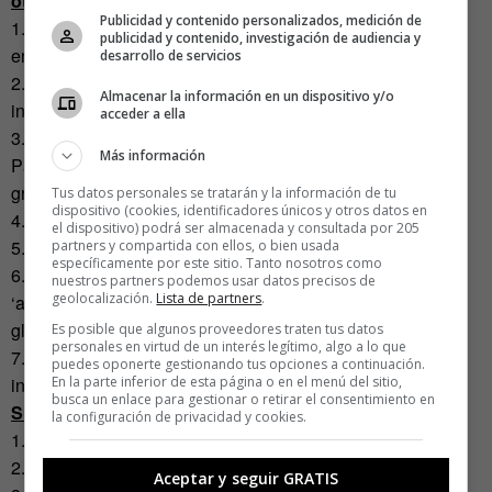
otros tantos magníficos.
Publicidad y contenido personalizados, medición de
1. No incluyas preposiciones, pronombres o conjunciones
publicidad y contenido, investigación de audiencia y
en tu dirección web.
desarrollo de servicios
2. Las URLs deben contener un máximo de 6 u 8 palabras
Almacenar la información en un dispositivo y/o
intercaladas por guiones.
acceder a ella
3. Haz estructuras de directorios intuitivas. Por ejemplo:
Más información
Pagina.com/traduccion/programas/memorias-traduccion-
gratis.html
Tus datos personales se tratarán y la información de tu
dispositivo (cookies, identificadores únicos y otros datos en
4. Incluye etiquetas y categorías.
el dispositivo) podrá ser almacenada y consultada por 205
5. Aplica el SEO en los títulos.
partners y compartida con ellos, o bien usada
específicamente por este sitio. Tanto nosotros como
6. Haz enlaces en palabras clave y no en términos como
nuestros partners podemos usar datos precisos de
geolocalización.
Lista de partners
.
‘aquí’ en frases de este tipo ‘Presiona aquí para ver el
glosario’.
Es posible que algunos proveedores traten tus datos
personales en virtud de un interés legítimo, algo a lo que
7. Los títulos de las imágenes y los pies de foto también se
puedes oponerte gestionando tus opciones a continuación.
indexan. Usa imágenes de tamaño reducido.
En la parte inferior de esta página o en el menú del sitio,
busca un enlace para gestionar o retirar el consentimiento en
Sus consejos de redacción:
la configuración de privacidad y cookies.
1. Narra algo. Lo relevante se coloca primero.
2. Engancha, incita, despierta curiosidad o suspense.
Aceptar y seguir GRATIS