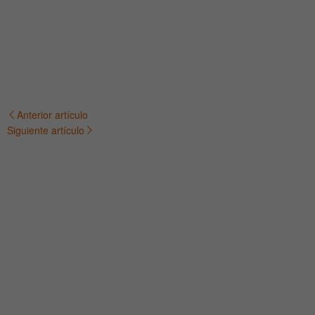
Anterior artículo
Navegación
Siguiente artículo
de
entradas