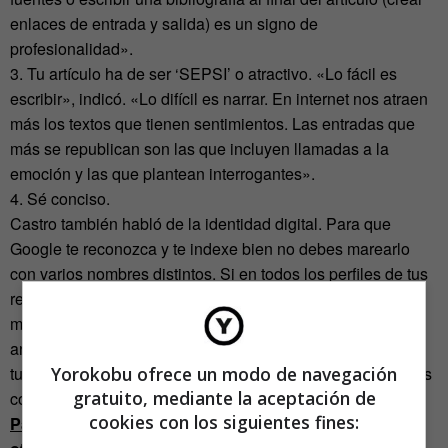
enlaces de entrada y salida) es un signo de
profesionalidad».
3. Tu artículo ha de ser ‘SEPSI’ o atractivo. «Lo fácil es
escribir», indicó. «Lo difícil es narrar. En internet nos atraen
más los textos que tienen sentimientos. Las entradas que
más se republican son las que incluyen llamadas a la
emoción y las que plantean interrogantes».
4. Sé conciso.
Castro también habló de la identidad digital. Para que
Google te reconozca y te indexe bien no debes marearlo
con varios nombres distintos. Si en todos los perfiles de tus
redes sociales utilizas el mismo nombre (
vanity URL
),
mejorará tu posicionamiento. «La vanity URL es la piedra
angular de nuestra identidad digital», explicó. «Intenta que
tu marca personal sea fácil de recordar. No utilices fórmulas
Yorokobu ofrece un modo de navegación
gratuito, mediante la aceptación de
como Silfli64».
cookies con los siguientes fines:
Para el SEO en webs y blogs, Xosé Castro habló de