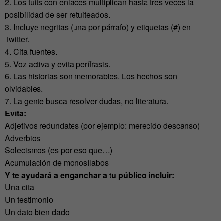
2. Los tuits con enlaces multiplican hasta tres veces la
posibilidad de ser retuiteados.
3. Incluye negritas (una por párrafo) y etiquetas (#) en
Twitter.
4. Cita fuentes.
5. Voz activa y evita perífrasis.
6. Las historias son memorables. Los hechos son
olvidables.
7. La gente busca resolver dudas, no literatura.
Evita:
Adjetivos redundates (por ejemplo: merecido descanso)
Adverbios
Solecismos (es por eso que…)
Acumulación de monosílabos
Y te ayudará a enganchar a tu público incluir:
Una cita
Un testimonio
Un dato bien dado