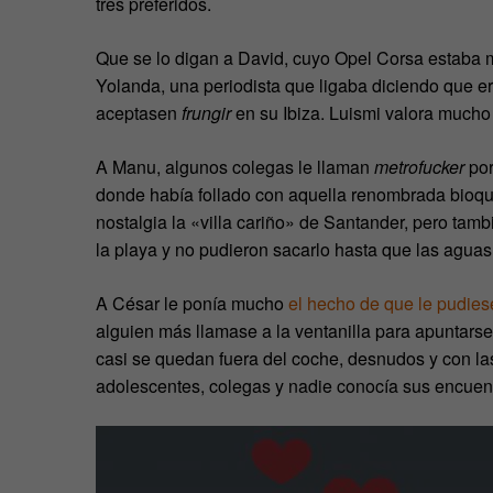
tres preferidos.
Que se lo digan a David, cuyo Opel Corsa estaba 
Yolanda, una periodista que ligaba diciendo que era
aceptasen
frungir
en su Ibiza. Luismi valora mucho 
A Manu, algunos colegas le llaman
metrofucker
por
donde había follado con aquella renombrada bioquí
nostalgia la «villa cariño» de Santander, pero tamb
la playa y no pudieron sacarlo hasta que las aguas
A César le ponía mucho
el hecho de que le pudies
alguien más llamase a la ventanilla para apuntarse
casi se quedan fuera del coche, desnudos y con las 
adolescentes, colegas y nadie conocía sus encuen