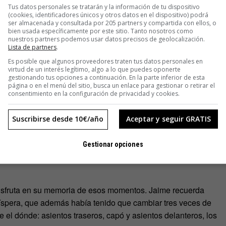
e disfrutan mientras conducen. Las felaciones a bordo y en
Tus datos personales se tratarán y la información de tu dispositivo
regunten a su alrededor y compruébenlo. Ana se la tragaba
(cookies, identificadores únicos y otros datos en el dispositivo) podrá
ser almacenada y consultada por 205 partners y compartida con ellos, o
 semana santa «supongo que desde los autobuses nos veían,
bien usada específicamente por este sitio. Tanto nosotros como
nuestros partners podemos usar datos precisos de geolocalización.
Lista de partners
.
Es posible que algunos proveedores traten tus datos personales en
ciones. El binomio felatio-driver es puro machotismo, puro
virtud de un interés legítimo, algo a lo que puedes oponerte
 excitada mientras aceleraba a 140 por la A5, cerca ya de
gestionando tus opciones a continuación. En la parte inferior de esta
página o en el menú del sitio, busca un enlace para gestionar o retirar el
ntrol; es un subidón fantástico, eres el puto rey del mundo;
consentimiento en la configuración de privacidad y cookies.
tener los mil sentidos en la carretera, por supuesto», dice al
Suscribirse desde 10€/año
Aceptar y seguir GRATIS
emás sabemos que no tienen estadísticas al respecto, por
Gestionar opciones
s de práctica sexual con resultado de accidente grave, incluso
disfruta en su memoria de esos momentos. Jaime recuerda
íspera, que además había tenido que cambiar tres veces de
 el dónde: asientos traseros, capó y asientos delanteros, los