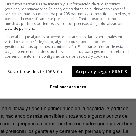
Tus datos personales se tratarán y la información de tu dispositivo
(cookies, identificadores únicos y otros datos en el dispositivo) podrá
ser almacenada y consultada por 205 partners y compartida con ellos, o
bien usada específicamente por este sitio. Tanto nosotros como
nuestros partners podemos usar datos precisos de geolocalización.
Lista de partners
.
Es posible que algunos proveedores traten tus datos personales en
virtud de un interés legítimo, algo a lo que puedes oponerte
gestionando tus opciones a continuación. En la parte inferior de esta
página o en el menú del sitio, busca un enlace para gestionar o retirar el
consentimiento en la configuración de privacidad y cookies.
Suscribirse desde 10€/año
Aceptar y seguir GRATIS
 es solo visual. Su técnica, precisa y compleja, incluye la
e poseen una importancia energética. Es decir, que la persona
Gestionar opciones
ar placer al verse involucradas una cantidad de zonas
 el tórax y tiene un primer nudo en la espalda. A partir de
los, haciéndolos más sensibles y rozando algunos puntos del
 especial, propenso a formar bucles con nudos que aprovechen
nte presionar los genitales y cerrarse en piernas y nalgas. La