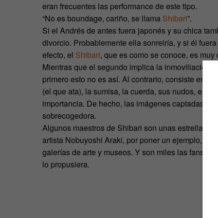
eran frecuentes las performance de este tipo.
“No es boundage, cariño, se llama
Shibari
”.
Si el Andrés de antes fuera japonés y su chica tam
divorcio. Probablemente ella sonreiría, y si él fuer
efecto, el
Shibari
, que es como se conoce, es muy d
Mientras que el segundo implica la inmoviliación y
primero esto no es así. Al contrario, consiste en u
(el que ata), la sumisa, la cuerda, sus nudos, el e
importancia. De hecho, las imágenes captadas con 
sobrecogedora.
Algunos maestros de Shibari son unas estrellas no 
artista Nobuyoshi Araki, por poner un ejemplo, es 
galerías de arte y museos. Y son miles las fans q
lo propusiera.