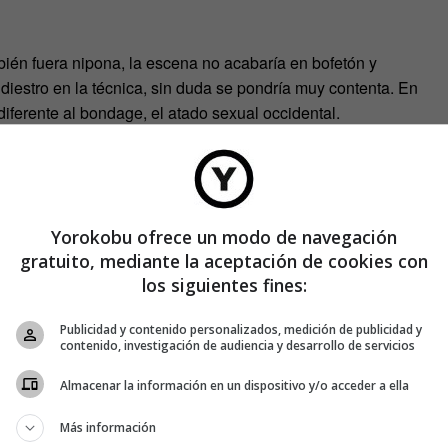
bién fuera nipona, la escena no acabaría en bofetón y
a diestro en la técnica, sin duda se pondría muy contenta. En
iferente al bondage, el atado sexual occidental.
 la humillación como parte del juego erótico
BDSM
, en el
na forma de arte en el que el conjunto formado por el maestro
spectador y el espacio que los circundan tienen una enorme
esta técnica pueden ser de una belleza espectacular y
Yorokobu ofrece un modo de navegación
gratuito, mediante la aceptación de cookies con
solo en su país, sino que gozan de prestigio internacional. El
los siguientes fines:
un fotógrafo largamente conocido, cuyo trabajo se expone en
ue no dudarían ni un momento en ponerse en sus manos si se
Publicidad y contenido personalizados, medición de publicidad y
contenido, investigación de audiencia y desarrollo de servicios
Almacenar la información en un dispositivo y/o acceder a ella
Más información