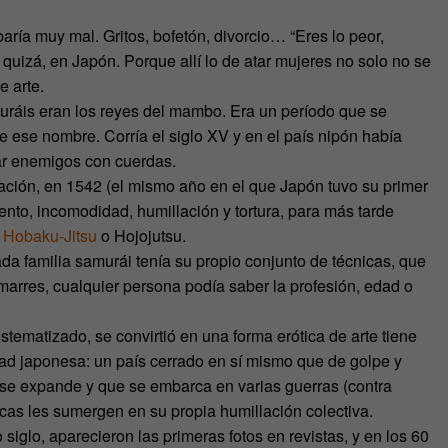
ría muy mal. Gritos, bofetón, divorcio… “Eres lo peor,
quizá, en Japón. Porque allí lo de atar mujeres no solo no se
e arte.
uráis eran los reyes del mambo. Era un período que se
ese nombre. Corría el siglo XV y en el país nipón había
par enemigos con cuerdas.
ación, en 1542 (el mismo año en el que Japón tuvo su primer
to, incomodidad, humillación y tortura, para más tarde
o
Hobaku-Jitsu
o Hojojutsu.
da familia samurái tenía su propio conjunto de técnicas, que
amarres, cualquier persona podía saber la profesión, edad o
stematizado, se convirtió en una forma erótica de arte tiene
dad japonesa: un país cerrado en sí mismo que de golpe y
e se expande y que se embarca en varias guerras (contra
s les sumergen en su propia humillación colectiva.
siglo, aparecieron las primeras fotos en revistas, y en los 60