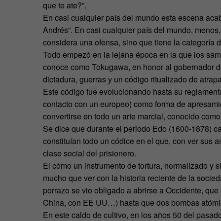
que te ate?”.
En casi cualquier país del mundo esta escena acaba
Andrés”. En casi cualquier país del mundo, menos, 
considera una ofensa, sino que tiene la categoría d
Todo empezó en la lejana época en la que los sam
conoce como Tokugawa, en honor al gobernador de 
dictadura, guerras y un código ritualizado de atra
Este código fue evolucionando hasta su reglament
contacto con un europeo) como forma de apresamien
convertirse en todo un arte marcial, conocido com
Se dice que durante el periodo Edo (1600-1878) ca
constituían todo un códice en el que, con ver sus 
clase social del prisionero.
El cómo un instrumento de tortura, normalizado y si
mucho que ver con la historia reciente de la socie
porrazo se vio obligado a abrirse a Occidente, qu
China, con EE UU…) hasta que dos bombas atómica
En este caldo de cultivo, en los años 50 del pasado 