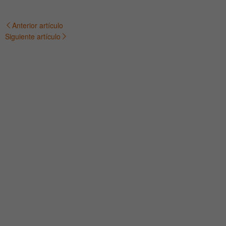
Anterior artículo
Navegación
Siguiente artículo
de
entradas