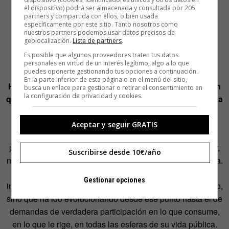
el dispositivo) podrá ser almacenada y consultada por 205
partners y compartida con ellos, o bien usada
específicamente por este sitio. Tanto nosotros como
nuestros partners podemos usar datos precisos de
geolocalización.
Lista de partners
.
Es posible que algunos proveedores traten tus datos
personales en virtud de un interés legítimo, algo a lo que
puedes oponerte gestionando tus opciones a continuación.
En la parte inferior de esta página o en el menú del sitio,
Hablas de prosumidores en vez de consumidores. ¿En
busca un enlace para gestionar o retirar el consentimiento en
la configuración de privacidad y cookies.
qué han cambiado? ¿No es hora ya de dejar de definir a
alguien por lo que compra y por sus pertenencias?
Aceptar y seguir GRATIS
Totalmente de acuerdo. Solamente me gusta del término
prosumidor que de alguna forma corrige el de consumidor,
Suscribirse desde 10€/año
neutraliza en cierto modo el servilismo que el último inspira.
Prefiero, como aparece en el libro, hablar de cómo el
Gestionar opciones
individuo conectado se ha convertido no solo en interactivo,
sino que ha ido evolucionando desde ese punto hasta el de
demandas de verdadera participación en lo que consume,
en lo que le rige, en todas las esferas de su vida pública.