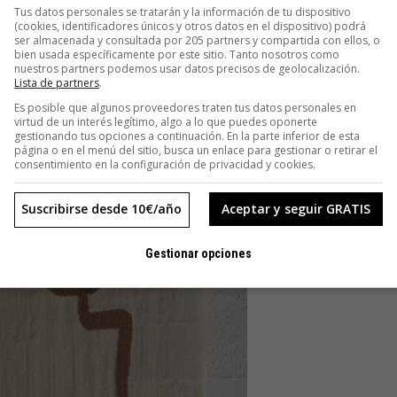
 estoy sean las tinajas», cuenta
Lucas Muñoz
, diseñador del
Tus datos personales se tratarán y la información de tu dispositivo
(cookies, identificadores únicos y otros datos en el dispositivo) podrá
de barro que cuelgan del techo y que actúan como sistema de
ser almacenada y consultada por 205 partners y compartida con ellos, o
dentes de agua del local.
bien usada específicamente por este sitio. Tanto nosotros como
nuestros partners podemos usar datos precisos de geolocalización.
Lista de partners
.
Es posible que algunos proveedores traten tus datos personales en
virtud de un interés legítimo, algo a lo que puedes oponerte
gestionando tus opciones a continuación. En la parte inferior de esta
página o en el menú del sitio, busca un enlace para gestionar o retirar el
consentimiento en la configuración de privacidad y cookies.
Suscribirse desde 10€/año
Aceptar y seguir GRATIS
Gestionar opciones