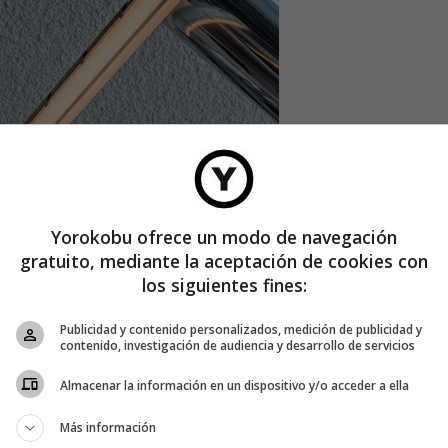
nas semanas antes del estallido de la pandemia, hoy es uno
Yorokobu ofrece un modo de navegación
os entrarán, se sorprenderán, reíran, conversarán, comerán,
gratuito, mediante la aceptación de cookies con
los siguientes fines:
cción de haber conseguido una mesa en un lugar que está en
Publicidad y contenido personalizados, medición de publicidad y
contenido, investigación de audiencia y desarrollo de servicios
 representa uno de los laboratorios de experimentación de
Nada de lo que ves está allí por casualidad. Todo tiene una
Almacenar la información en un dispositivo y/o acceder a ella
Más información