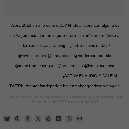
¿Será 2018 un año de mierda? Ni idea, ¡pero con alguna de
las #agendastantanfan seguro que lo llevarás mejor! Aviso a
indecisxs: os costará elegir. ¿Entre cuales dudáis?
@lavecinarubia @mariahesse @modernadepueblo
@monstruo_espagueti @ana_oncina @lyona_ivanova
————————————– ¡ACTIVA EL AUDIO Y DALE AL
TWERK! #tantanfandepoderelegir #makeagendasgreatagain
Una publicación compartida de Tantanfan (@tantanfan_) el
16 de Jun de 2017 a la(s) 4:58 PDT