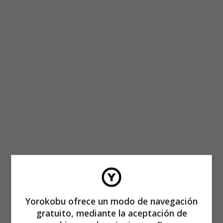
«Eran frases como “tantanfan de los emails breves”,
“tantanfan del papel en blanco” o “tantanfan de los que
Yorokobu ofrece un modo de navegación
pagan en el momento”», explica Rufilanchas.
gratuito, mediante la aceptación de