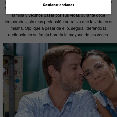
no habría un viaje claro del héroe, los queridos Manolita y
Gestionar opciones
Marcelino (Itziar Miranda y Manu Baqueiro) veían a toda la
familia y vecinos pasar por sus vidas durante doce
temporadas, sin más pretensión narrativa que la vida en sí
misma. Ojo, que a pesar de ello, seguía liderando la
audiencia en su franja horaria la mayoría de las veces.