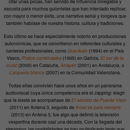
citar unas pocas, han servido de influencia innegable y
escuela para muchos guionistas que han intentado replicar,
con mayor o menor éxito, una narrativa serial y longeva que
también hablase de nuestra historia, cultura y tradiciones.
Esto último se hace especialmente notorio en producciones
autonómicas, que se convirtieron en referentes culturales y
canteras profesionales, como
Goenkale
(1994) en el País
Vasco,
Pratos combinados
(1995) en Galicia,
El cor de la
ciutat
(2000) en Cataluña,
Arrayán
(2001) en Andalucía, o
L’alqueria blanca
(2007) en la Comunidad Valenciana.
Todas ellas convivían hace unos años en un panorama
audiovisual cuya única competencia era el
zapping
: elegir
que la siesta se acompañase de
El secreto de Puente Viejo
(2011) en Antena 3, seguido de
Amar es para siempre
(2013) en Antena 3, fue algo que definió la televisión
vespertina durante casi una década. Con la llegada del
streaming
, las posibilidades se han multiplicado tanto que