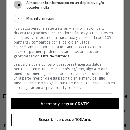
Almacenar la información en un dispositivo y/o
acceder a ella
Más información
Tus datos personales se tratarán y la información de tu
dispositivo (cookies, identificadores únicos y otros datos en
el dispositivo) podrá ser almacenada y consultada por 205
partners y compartida con ellos, o bien usada
específicamente por este sitio. Tanto nosotros como
nuestros partners podemos usar datos precisos de
geolocalización.
Lista de partners
.
Es posible que algunos proveedores traten tus datos
El despistado viaje de la
personales en virtud de un interés legítimo, algo a lo que
puedes oponerte gestionando tus opciones a continuación.
heroína
En la parte inferior de esta página o en el menú del sitio,
busca un enlace para gestionar o retirar el consentimiento en
la configuración de privacidad y cookies.
Escribir a semejante escala sería una locura para series que
llegan a alcanzar el millar de capítulos, como sucedió con
Aceptar y seguir GRATIS
Amar es para siempre
. Son los datos de audiencia los que
demarcan el destino de una producción, y ello llega a
Suscribirse desde 10€/año
resentirse en las estiradas tramas. Dando por hecho que ya