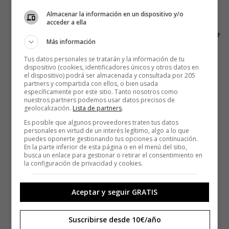
Podemos.
Almacenar la información en un dispositivo y/o
acceder a ella
Móvil-psicólogo: Te entiendo, Yorokobu, cuéntame. Te
Más información
escucho.
Tus datos personales se tratarán y la información de tu
dispositivo (cookies, identificadores únicos y otros datos en
el dispositivo) podrá ser almacenada y consultada por 205
partners y compartida con ellos, o bien usada
específicamente por este sitio. Tanto nosotros como
nuestros partners podemos usar datos precisos de
geolocalización.
Lista de partners
.
Es posible que algunos proveedores traten tus datos
personales en virtud de un interés legítimo, algo a lo que
puedes oponerte gestionando tus opciones a continuación.
En la parte inferior de esta página o en el menú del sitio,
busca un enlace para gestionar o retirar el consentimiento en
la configuración de privacidad y cookies.
Aceptar y seguir GRATIS
Suscribirse desde 10€/año