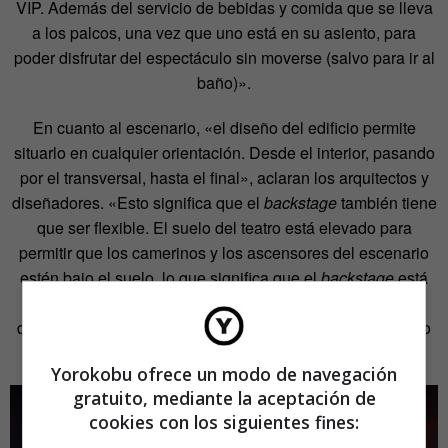
VIP. Además del servicio de bebidas y comida que se lleva
a los palcos, una vez que uno está en su asiento, para
poder disfrutar del espectáculo sin moverse (salvo para ir al
baño)».
En cuanto al escenario, «el diseño del edificio permite
situarlo en cualquier orientación. Desde el interior, pasando
por el transversal, hasta el final», aclaran los arquitectos y
diseñadores. «Esto significa que el
backstage
también tiene
que ser flexible. El suelo del teatro está elevado para
permitir que los camerinos y los ascensores del escenario
estén bajo el suelo, lo que significa que el
backstage
está
debajo. Si el espectáculo termina, habrá algún almacén
detrás del escenario, pero los camerinos seguirán estando
debajo».
Yorokobu ofrece un modo de navegación
gratuito, mediante la aceptación de
cookies con los siguientes fines: