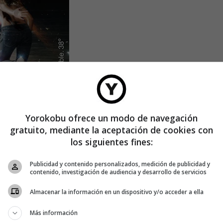
Yorokobu ofrece un modo de navegación
gratuito, mediante la aceptación de cookies con
los siguientes fines:
Publicidad y contenido personalizados, medición de publicidad y
contenido, investigación de audiencia y desarrollo de servicios
anager de Brugal, ha definido la nueva campaña como el
Almacenar la información en un dispositivo y/o acceder a ella
de Brugal».
 necesita sentirse artífice y protagonista de las historias que
Más información
ue le queremos ofrecer. La manera de llevarlo a la vida será a