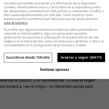
Tus datos personales se tratarán y la información de tu dispositivo
ue integra todas las disciplinas del marketing a nuestro
(cookies, identificadores únicos y otros datos en el dispositivo) podrá
eses», añade.
ser almacenada y consultada por 205 partners y compartida con ellos, o
bien usada específicamente por este sitio. Tanto nosotros como
nuestros partners podemos usar datos precisos de geolocalización.
Lista de partners
.
Es posible que algunos proveedores traten tus datos personales en
virtud de un interés legítimo, algo a lo que puedes oponerte
gestionando tus opciones a continuación. En la parte inferior de esta
página o en el menú del sitio, busca un enlace para gestionar o retirar el
consentimiento en la configuración de privacidad y cookies.
Suscribirse desde 10€/año
Aceptar y seguir GRATIS
ado diferentes canales de participación, uno de ellos será
 y ser protagonista de las acciones de la marca. Seguramente
Gestionar opciones
la que Brugal ha rodado con motivo de esta campaña, una
re dar al público, o el manifiesto de ‘Tu eres el origen’.
s invitará a «ser el origen» en diferentes piezas para