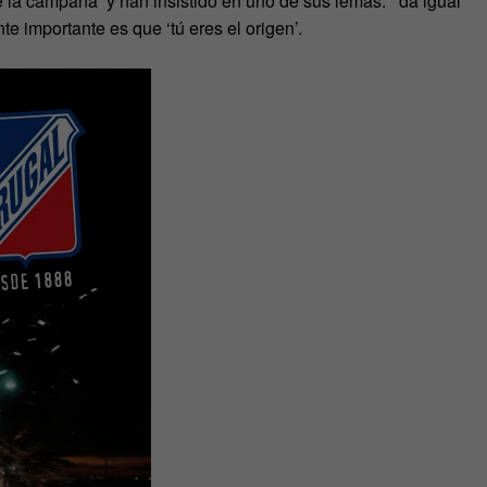
e la campaña y han insistido en uno de sus lemas: ‘da igual
e importante es que ‘tú eres el origen’.