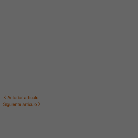
Anterior artículo
Navegación
Siguiente artículo
de
entradas