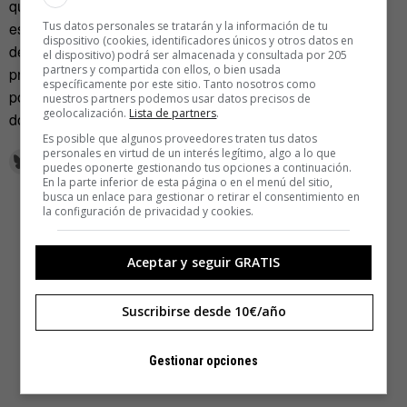
que si no se pierde dinero», razona, «en muchos aspectos
Tus datos personales se tratarán y la información de tu
es menos ideal desde un punto de vista creativo aunque
dispositivo (cookies, identificadores únicos y otros datos en
desde luego siempre es agradable tener un gran
el dispositivo) podrá ser almacenada y consultada por 205
partners y compartida con ellos, o bien usada
presupuesto detrás». No trabaja en juegos independientes
específicamente por este sitio. Tanto nosotros como
por su falta de presupuesto, sino por que cree «que es
nuestros partners podemos usar datos precisos de
geolocalización.
Lista de partners
.
donde se puede hacer un mejor trabajo».
Es posible que algunos proveedores traten tus datos
personales en virtud de un interés legítimo, algo a lo que
puedes oponerte gestionando tus opciones a continuación.
En la parte inferior de esta página o en el menú del sitio,
busca un enlace para gestionar o retirar el consentimiento en
la configuración de privacidad y cookies.
Aceptar y seguir GRATIS
Suscribirse desde 10€/año
Gestionar opciones