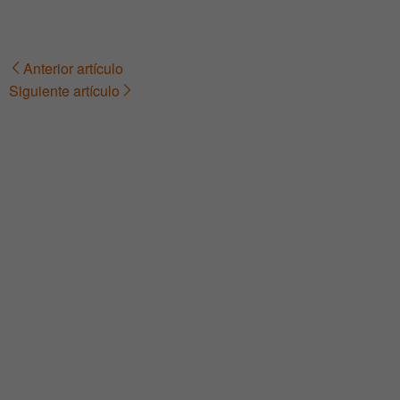
Anterior artículo
Navegación
Siguiente artículo
de
entradas