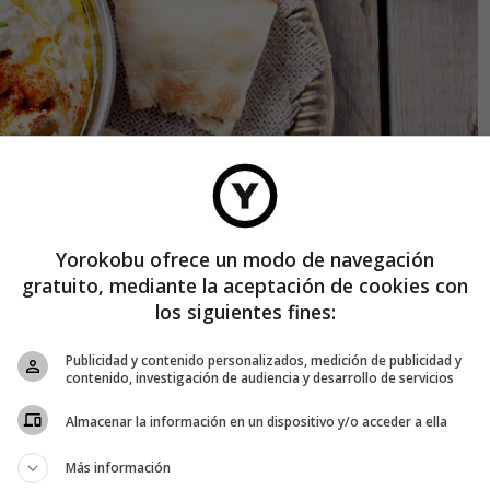
Yorokobu ofrece un modo de navegación
gratuito, mediante la aceptación de cookies con
do sentar en varias mesas a gente de ambas culturas,
los siguientes fines:
an dispar como la japonesa, que han visto la iniciativa y se
para acabar con un odio sin sentido que no lleva a ningún
Publicidad y contenido personalizados, medición de publicidad y
contenido, investigación de audiencia y desarrollo de servicios
Almacenar la información en un dispositivo y/o acceder a ella
Más información