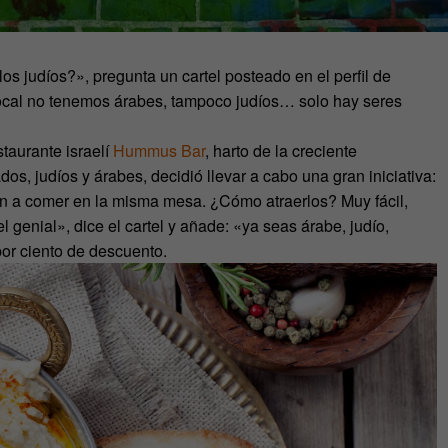
s judíos?», pregunta un cartel posteado en el perfil de
ocal no tenemos árabes, tampoco judíos… solo hay seres
staurante israelí
Hummus Bar
, harto de la creciente
os, judíos y árabes, decidió llevar a cabo una gran iniciativa:
ran a comer en la misma mesa. ¿Cómo atraerlos? Muy fácil,
genial», dice el cartel y añade: «ya seas árabe, judío,
por ciento de descuento.