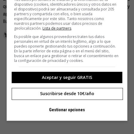
dispositivo (cookies, identificadores únicos y otros datos en
que vender diseño y consultoría para que el cliente crezca y
el dispositivo) podrá ser almacenada y consultada por 205
aprenda a trabajar por sí mismo. Ese es mi objetivo”.
partners y compartida con ellos, o bien usada
específicamente por este sitio. Tanto nosotros como
Ilustración de
Jaime Eizaguirre
.
nuestros partners podemos usar datos precisos de
geolocalización.
Lista de partners
.
Es posible que algunos proveedores traten tus datos
personales en virtud de un interés legítimo, algo a lo que
puedes oponerte gestionando tus opciones a continuación.
En la parte inferior de esta página o en el menú del sitio,
busca un enlace para gestionar o retirar el consentimiento en
la configuración de privacidad y cookies.
Aceptar y seguir GRATIS
Suscribirse desde 10€/año
Gestionar opciones