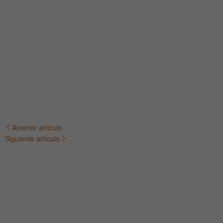
Anterior artículo
Navegación
Siguiente artículo
de
entradas