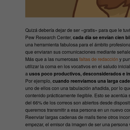
Quizá debería dejar de ser «gratis» para que le t
Pew Research Center,
cada día se envían cien b
una herramienta fabulosa para el ámbito profesiona
que enviaran sus comunicaciones mediante señal
Más que a las numerosas
faltas de redacción
y pun
utilizar la coma en los vocativos en el saludo inic
a
usos poco productivos, desconsiderados e inc
Por ejemplo,
cuando reenviamos una larga cade
uno de ellos con una tabulación añadida, por lo que
contenido prácticamente ilegible. Esto se acentúa 
del 66% de los correos son abiertos desde disposit
queremos transmitir a esa persona en un nuevo cor
Reenviar largas cadenas de mails tiene otros incon
empezar, el emisor da imagen de ser una persona