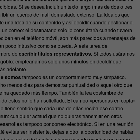
bidas. Si se desea incluir un texto largo (más de dos o tres
scribir un cuerpo de mail demasiado extenso. La idea es que
e una idea de su contenido y así decidir cuándo gestionarlo.
 correo: el destinatario solo lo consultaría cuando tuviera
eciben en el teléfono móvil, son más parecidos a mensajes de
 tan poco intrusivo como se pueda. A esta tarea de
tumbre de
escribir títulos representativos.
Si todos usáramos
 agobio: emplearíamos solo unos minutos en decidir qué
más adelante.
que somos
tampoco es un comportamiento muy simpático.
ocho menos diez para demostrar puntualidad o aquel otro que
e se ha quedado más tiempo. También la fea costumbre de
ando estos no lo han solicitado. El campo «personas en copia»
 tiene sentido que cada una de ellas reciba ese correo.
ún: cualquier actitud que no quieras transmitir en otros
desarrolles tampoco por correo electrónico. Si en una reunión
evitas ser insistente, dejas a otro la oportunidad de hablar
u trabajo, actúa de la misma forma cuando escribas un correo.