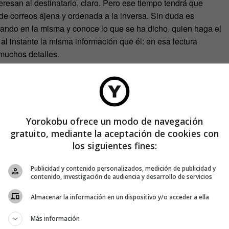
resan al destinatario, claro. Pero ese tiempo tendrá que
de correos ajena y ordenada a la inversa. Sin duda es
ipando en la misma y conoce lo que se ha dicho, quien haga el
 al instante la misma información que él: en esa lectura
muchos detalles.
 no tomarse la molestia de comprobar
temas que son
rdo si te había pedido ya esto» o «no estoy seguro de si me
ado lo fácil que es encontrar correos antiguos utilizando el
. O, al menos, será más amable que llenar el texto de
tario.
Yorokobu ofrece un modo de navegación
gratuito, mediante la aceptación de cookies con
los siguientes fines:
Publicidad y contenido personalizados, medición de publicidad y
contenido, investigación de audiencia y desarrollo de servicios
Almacenar la información en un dispositivo y/o acceder a ella
Más información