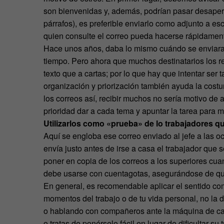
son bienvenidas y, además, podrían pasar desaperci
párrafos), es preferible enviarlo como adjunto a e
quien consulte el correo pueda hacerse rápidament
Hace unos años, daba lo mismo cuándo se enviara un
tiempo. Pero ahora que muchos destinatarios los r
texto que a cartas; por lo que hay que intentar ser
organización y priorización también ayuda la cos
los correos así, recibir muchos no sería motivo de
prioridad dar a cada tema y apuntar la tarea para 
Utilizarlos como «prueba» de lo trabajadores 
Aquí se engloba ese correo enviado al jefe a las 
envía justo antes de irse a casa el trabajador qu
poner en copia de los correos a los superiores cu
debe usarse con cuentagotas, asegurándose de que
En general, es recomendable aplicar el sentido com
momentos del trabajo o de tu vida personal, no la 
o hablando con compañeros ante la máquina de café 
o tratas de ponérselo fácil en lugar de dificultar s