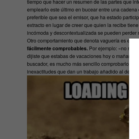
tiempo que hacer un resumen de las partes que inte
emplearlo este último en bucear entre una cadena 
preferible que sea el emisor, que ha estado partic
extracto en lugar de creer que quien la recibe tiene
incómoda y descontextualizada se pueden perder 
Otro comportamiento que denota vaguería es el de
fácilmente comprobables.
Por ejemplo: «no recue
dijiste que estabas de vacaciones hoy o mañana». D
buscador, es mucho más sencillo comprobarlo antes
inexactitudes que dan un trabajo añadido al destina