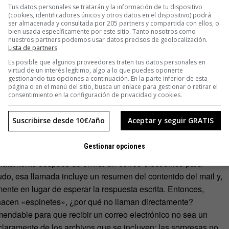
Tus datos personales se tratarán y la información de tu dispositivo
(cookies, identificadores únicos y otros datos en el dispositivo) podrá
ser almacenada y consultada por 205 partners y compartida con ellos, o
bien usada específicamente por este sitio. Tanto nosotros como
nuestros partners podemos usar datos precisos de geolocalización.
Lista de partners
.
Es posible que algunos proveedores traten tus datos personales en
virtud de un interés legítimo, algo a lo que puedes oponerte
 que leer tres veces, o tras cuya lectura no has sabido muy
gestionando tus opciones a continuación. En la parte inferior de esta
arde? Eso es porque muchas personas no dejan claro el
página o en el menú del sitio, busca un enlace para gestionar o retirar el
consentimiento en la configuración de privacidad y cookies.
especificar cuanto antes si se trata de una comunicación
s una petición o una orden…
Algo así como las cinco «W»
Suscribirse desde 10€/año
Aceptar y seguir GRATIS
 no deba tener una estructura o ser claro. Si se convierte en
cesivo de puntos suspensivos es un buen indicador de que
Gestionar opciones
osa herramienta deja de ser efectiva.
iatamente después de enviar un correo electrónico para
udo, esa llamada incluye un resumen del contenido del mail y,
ente en lugar de esperar la respuesta escrita. Entonces,
hacen «espinetes», ¿por qué no llaman directamente?
ndable para que recibir un correo electrónico no sea un
claramente de los archivos que se incluyen: las sorpresas no