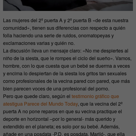
Las mujeres del 2º puerta A y 2º puerta B «de esta nuestra
comunidad», tienen sus diferencias con respecto a quién
folla haciendo una serie de ruidos, onomatopeyas y
exclamaciones varias y quién no.
La discusión lleva un mensaje claro: «No me despiertes al
niño de la siesta, que le rompes el ciclo del sueño». Vamos,
hombre, con lo que cuesta que un bebé se duerma a veces
y encima lo despiertan de la siesta los gritos tan sexuales
como profesionales de la vecina pared con pared, que más
bien parecen voces de una profesional del porno.
Pero que quede claro, según el
testimonio gráfico que
atestigua Parece del Mundo Today
, que la vecina del 2º
puerta A no pone reparos en que su vecina practique el
deporte en horizontal –por lo general- más querido y
extendido en el planeta; es solo por su bebé. Además,
añade en una posdata -P.D. es posdata, Mariló-, que ella