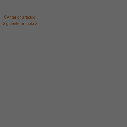
Anterior artículo
Navegación
Siguiente artículo
de
entradas