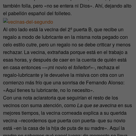
también folla, pero «no se entera ni Dios». Ahí, dejando alto
el pabellón español del folleteo.
Al otro lado está la vecina del 2º puerta B, que recibe un
regalo a modo de lubricante en la misma nota pegado con
celo estilo cutre, pero un regalo no se debe criticar y menos
rechazar. La vecina, extrañada porque está en el trabajo a
esas horas, y después de caer en la cuenta de quién está
en casa entonces –«¡mi novio el
folleitor
!»-, rechaza el
regalo-lubricante y le devuelve la misiva con otra con un
comienzo más frío que una sonrisa de Fernando Alonso:
«Aquí tienes tu lubricante, no lo necesito».
Con una nota aclaratoria que seguirían el resto de los
vecinos con suma atención, como
La que se avecina
en sus
mejores tiempos, la vecina corneada explica a su querida
vecina –recordemos que puerta con puerta- que su novio
está «en la casa de la hija de puta de su madre». Aquí la
madre no sabemos qué papel juega; de momento se lleva