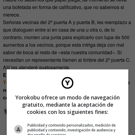
una bofetada en forma de calificativo, que no sabemos si
merece.
Señoras vecinas del 2º puerta A y puerta B, les reemplazo a
que dialoguen entre sí en casa de una u otra o, de lo
contrario, monten una junta para explicarlo con lupa de 500
aumentos a los vecinos, porque esta intriga deja con mal
sabor de boca al resto de «esta nuestra comunidad». Si
necesitan un representante llamen al timbre del 2º puerta C.
Allí les atenderé gustosamente.
Estos artículos, escritos por
PARECE DEL MUNDO
TODAY
, son interpretaciones ficticias y humorísticas de
noticias reales que aparecen en medios de
Yorokobu ofrece un modo de navegación
comunicación.
gratuito, mediante la aceptación de
cookies con los siguientes fines:
Publicidad y contenido personalizados, medición de
publicidad y contenido, investigación de audiencia y
desarrollo de servicios