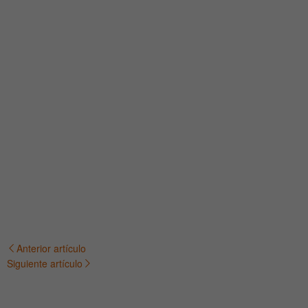
Anterior artículo
Navegación
Siguiente artículo
de