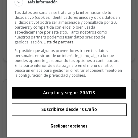
Más información
Sin compromiso de permanencia. Recibe en casa los
cuatro números que publicamos cada año.
Tus datos personales se tratarán y la información de tu
dispositivo (cookies, identificadores únicos y otros datos en
Precio para la península y Baleares.
el dispositivo) podrá ser almacenada y consultada por 205
partners y compartida con ellos, o bien usada
específicamente por este sitio. Tanto nosotros como
nuestros partners podemos usar datos precisos de
SUSCRIBIRME
geolocalización.
Lista de partners
.
Es posible que algunos proveedores traten tus datos
personales en virtud de un interés legítimo, algo a lo que
puedes oponerte gestionando tus opciones a continuación.
En la parte inferior de esta página o en el menú del sitio,
busca un enlace para gestionar o retirar el consentimiento en
la configuración de privacidad y cookies.
Aceptar y seguir GRATIS
Suscribirse desde 10€/año
Gestionar opciones