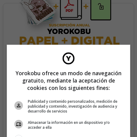
35€/año
Yorokobu ofrece un modo de navegación
gratuito, mediante la aceptación de
Recibe 4 números de la revista Yorokobu.
cookies con los siguientes fines:
Accede a todas las revistas en formato digital.
Publicidad y contenido personalizados, medición de
Accede al contenido exclusivo de Yorokobu.
publicidad y contenido, investigación de audiencia y
desarrollo de servicios
Elimina la publicidad de los contenidos.
Almacenar la información en un dispositivo y/o
Recibe newsletters con contenido exclusivo para
acceder a ella
suscriptores.