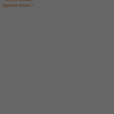
Navegación
Siguiente artículo
de
entradas