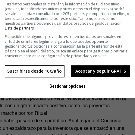
Tus datos personales se tratarán y la información de tu dispositivo
(cookies, identificadores únicos y otros datos en el dispositivo) podrá
ser almacenada y consultada por 205 partners y compartida con ellos, o
bien usada específicamente por este sitio. Tanto nosotros como
nuestros partners podemos usar datos precisos de geolocalización.
Lista de partners
.
Es posible que algunos proveedores traten tus datos personales en
virtud de un interés legítimo, algo a lo que puedes oponerte
gestionando tus opciones a continuación. En la parte inferior de esta
página o en el menú del sitio, busca un enlace para gestionar o retirar el
 ahorraremos dinero: si para hacer una colada hacen falta
consentimiento en la configuración de privacidad y cookies.
20 del casero. Tal y como dice la inventora, cada lavadora
abón comercial cuesta aproximadamente 0,21 euros por
Suscribirse desde 10€/año
Aceptar y seguir GRATIS
do 0,008 euros.
sanal, además de la contaminación del agua, esta máquina
Gestionar opciones
duos para luego tener que llevarlos a un punto limpio. Si
ar de cocinar, podríamos verter el aceite directamente en la
to con un gran impacto positivo, como los proyectos
marcha por ron Ritual.
no haber pasado de su prototipo, Analía ganó el Concurso
 un espaldarazo para la inventora que se embarcó en una