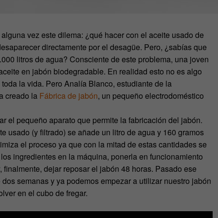
alguna vez este dilema: ¿qué hacer con el aceite usado de
 desaparecer directamente por el desagüe. Pero, ¿sabías que
 1.000 litros de agua? Consciente de este problema, una joven
aceite en jabón biodegradable. En realidad esto no es algo
toda la vida. Pero Analía Blanco, estudiante de la
a creado la
Fábrica de jabón
, un pequeño electrodoméstico
ar el pequeño aparato que permite la fabricación del jabón.
ite usado (y filtrado) se añade un litro de agua y 160 gramos
imiza el proceso ya que con la mitad de estas cantidades se
r los ingredientes en la máquina, ponerla en funcionamiento
 finalmente, dejar reposar el jabón 48 horas. Pasado ese
e dos semanas y ya podemos empezar a utilizar nuestro jabón
olver en el cubo de fregar.