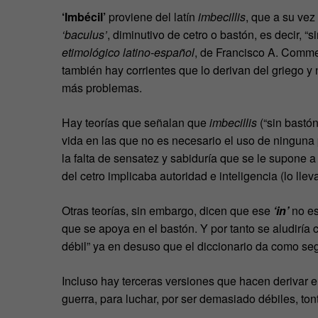
‘Imbécil’
proviene del latín
imbecillis
, que a su vez
‘baculus’
, diminutivo de cetro o bastón, es decir, 
etimológico latino-español
, de Francisco A. Comm
también hay corrientes que lo derivan del griego y 
más problemas.
Hay teorías que señalan que
imbecillis
(“sin bastón
vida en las que no es necesario el uso de ninguna 
la falta de sensatez y sabiduría que se le supone a
del cetro implicaba autoridad e inteligencia (lo llev
Otras teorías, sin embargo, dicen que ese
‘in’
no es
que se apoya en el bastón. Y por tanto se aludiría co
débil” ya en desuso que el diccionario da como s
Incluso hay terceras versiones que hacen derivar e
guerra, para luchar, por ser demasiado débiles, ton