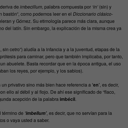
 deriva de
imbecillum
, palabra compuesta por
‘in’
(sin) y
“sin bastón”, como podemos leer en el
Diccionario clásico-
eleran y Gómez. Su etimología parece más clara, aunque
no del latín. Sin embargo, la explicación de la misma crea ya
, sin cetro”) aludía a la infancia y a la juventud, etapas de la
prótesis para caminar, pero que también implicaba, por tanto,
 un abuelete. Basta recordar que en la época antigua, el uso
aban los reyes, por ejemplo, y los sabios).
 un privativo sino más bien hace referencia a
‘en’
, es decir,
n ello al débil y al flojo. De ahí ese significado de “flaco,
egunda acepción de la palabra
imbécil
.
l término de
‘imbellum’
, es decir, que no servían para la
tos o vaya usted a saber.