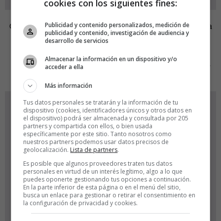
cookies con los siguientes fines:
O planea tu próximo viaje. Aquí va una idea: te llevamos a
Publicidad y contenido personalizados, medición de
publicidad y contenido, investigación de audiencia y
Lemans, esa ciudad francesa que todos asociamos a un
desarrollo de servicios
circuito de carreras automovilísticas pero que es mucho
Almacenar la información en un dispositivo y/o
más. Ahora apuesta por aparcar el coche y facilitar que la
acceder a ella
ciudadanía la recorra a pie o en bici.
Más información
Tus datos personales se tratarán y la información de tu
dispositivo (cookies, identificadores únicos y otros datos en
el dispositivo) podrá ser almacenada y consultada por 205
partners y compartida con ellos, o bien usada
específicamente por este sitio. Tanto nosotros como
nuestros partners podemos usar datos precisos de
geolocalización.
Lista de partners
.
Es posible que algunos proveedores traten tus datos
personales en virtud de un interés legítimo, algo a lo que
puedes oponerte gestionando tus opciones a continuación.
En la parte inferior de esta página o en el menú del sitio,
busca un enlace para gestionar o retirar el consentimiento en
la configuración de privacidad y cookies.