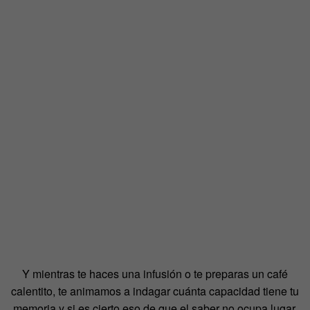
Y mientras te haces una infusión o te preparas un café
calentito, te animamos a indagar cuánta capacidad tiene tu
memoria y si es cierto eso de que el saber no ocupa lugar.