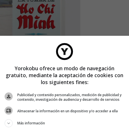
Yorokobu ofrece un modo de navegación
osas de la historia de los videojuegos y de un montón de
gratuito, mediante la aceptación de cookies con
l mundo, ha tenido también alguna cagada. Se considera
los siguientes fines:
rrestre es el peor de la historia. Es tan
mierder
que lo
. Hasta que encontraron miles de unidades enterradas en el
Publicidad y contenido personalizados, medición de publicidad y
contenido, investigación de audiencia y desarrollo de servicios
Almacenar la información en un dispositivo y/o acceder a ella
Más información