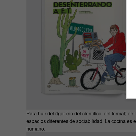
Para huir del rigor (no del científico, del formal) d
espacios diferentes de sociabilidad. La cocina es 
humano.