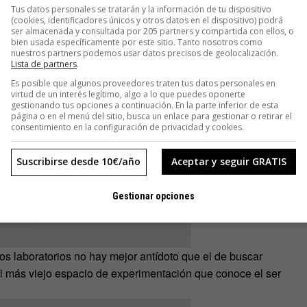
Tus datos personales se tratarán y la información de tu dispositivo
(cookies, identificadores únicos y otros datos en el dispositivo) podrá
ser almacenada y consultada por 205 partners y compartida con ellos, o
bien usada específicamente por este sitio. Tanto nosotros como
nuestros partners podemos usar datos precisos de geolocalización.
Lista de partners
.
Es posible que algunos proveedores traten tus datos personales en
virtud de un interés legítimo, algo a lo que puedes oponerte
gestionando tus opciones a continuación. En la parte inferior de esta
página o en el menú del sitio, busca un enlace para gestionar o retirar el
consentimiento en la configuración de privacidad y cookies.
Suscribirse desde 10€/año
Aceptar y seguir GRATIS
Gestionar opciones
e los laboratorios no hay mejor antídoto que el de buscar
el más viejo espacio de experimentación que conoce el ser