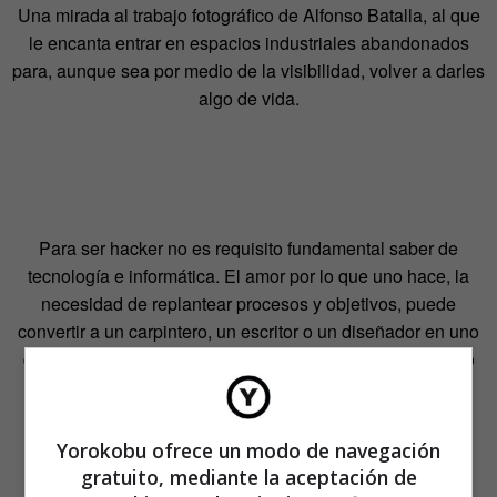
Una mirada al trabajo fotográfico de Alfonso Batalla, al que
le encanta entrar en espacios industriales abandonados
para, aunque sea por medio de la visibilidad, volver a darles
algo de vida.
Para ser hacker no es requisito fundamental saber de
tecnología e informática. El amor por lo que uno hace, la
necesidad de replantear procesos y objetivos, puede
convertir a un carpintero, un escritor o un diseñador en uno
de ellos. Repasamos la ética hacker, los valores que todo
hacker debe tener para conseguir que el mundo sea un
lugar mejor.
Yorokobu ofrece un modo de navegación
gratuito, mediante la aceptación de