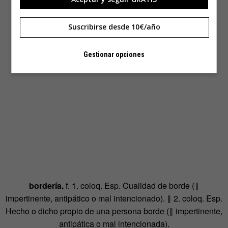
Suscribirse desde 10€/año
Gestionar opciones
bordería.
f. 1. coloq. Esp. Cualidad de borde (‖
impertinente, antipático o mal intencionado). ‖ 2. coloq. Esp.
Hecho o dicho propio de una persona borde (‖ impertinente,
antipática o mal intencionada).