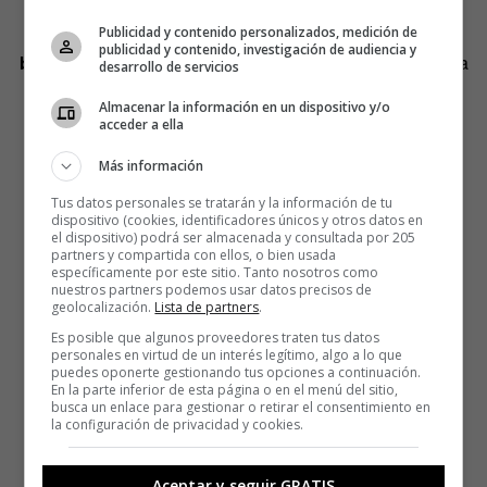
perennes).
Publicidad y contenido personalizados, medición de
publicidad y contenido, investigación de audiencia y
beatlemanía.
f. Afición acusada por la música y la estética
desarrollo de servicios
de los Beatles.
Almacenar la información en un dispositivo y/o
acceder a ella
bicicletada.
f. Marcha popular en bicicleta.
Más información
Tus datos personales se tratarán y la información de tu
dispositivo (cookies, identificadores únicos y otros datos en
el dispositivo) podrá ser almacenada y consultada por 205
partners y compartida con ellos, o bien usada
específicamente por este sitio. Tanto nosotros como
nuestros partners podemos usar datos precisos de
geolocalización.
Lista de partners
.
Es posible que algunos proveedores traten tus datos
personales en virtud de un interés legítimo, algo a lo que
puedes oponerte gestionando tus opciones a continuación.
En la parte inferior de esta página o en el menú del sitio,
busca un enlace para gestionar o retirar el consentimiento en
la configuración de privacidad y cookies.
Aceptar y seguir GRATIS