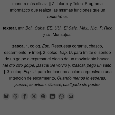
manera más eficaz. ‖ 2. Inform. y Telec. Programa
informático que realiza las mismas funciones que un
router
/rúter.
textear.
intr.
Bol., Cuba, EE. UU., El Salv., Méx., Nic., P. Rico
y Ur
. Mensajear
zasca.
1. coloq.
Esp.
Respuesta cortante, chasco,
escarmiento. ● interj. 2. coloq.
Esp.
U. para imitar el sonido
de un golpe o expresar el efecto de un movimiento brusco.
Me dio otro golpe, ¡zasca! Se volvió y, ¡zasca!, pegó un salto
.
‖ 3. coloq.
Esp
. U. para indicar una acción sorpresiva o una
intención de escarmiento.
Cuando menos lo esperas,
¡zasca!, te avisan. ¡Zasca!, castigado sin postre.