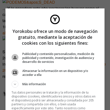
… Y la ganadora este año por tener los huevos como el
caballo de Espartero y enfrentarse al poder de una manera
tan elegante es…
10.
Un hombre derriba su casa y le entrega los escombros
Yorokobu ofrece un modo de navegación
al banco que le iba a desahuciar
gratuito, mediante la aceptación de
cookies con los siguientes fines:
Salud a
Yorokobu
y a sus lectores, y esperemos que el
Publicidad y contenido personalizados, medición de
2015 venga todavía más cargado de noticias aún más
publicidad y contenido, investigación de audiencia y
desarrollo de servicios
insólitas y divertidas. Difícil superarse, pero si vemos
las de
2013
la cosa ha estado muy reñida. Lo dicho, salud y a
Almacenar la información en un dispositivo y/o
acceder a ella
reírse, que todavía no lo han privatizado.
Más información
Tus datos personales se tratarán y la información de tu
dispositivo (cookies, identificadores únicos y otros datos en
el dispositivo) podrá ser almacenada y consultada por 205
partners y compartida con ellos, o bien usada
específicamente por este sitio. Tanto nosotros como