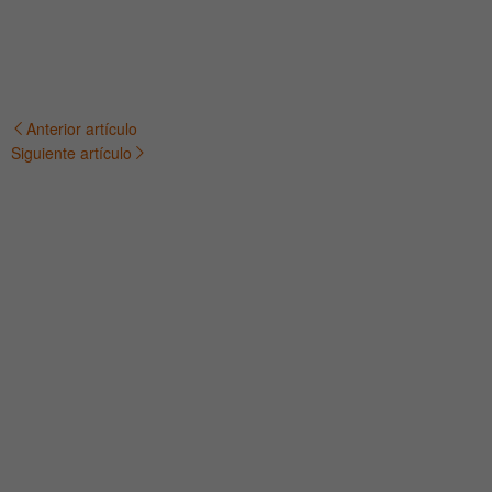
Anterior artículo
Navegación
Siguiente artículo
de
entradas