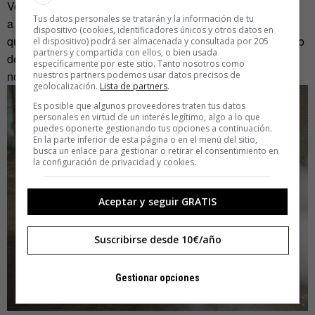
Vega, el CO2 se emplea en extintores de incendios debido
Tus datos personales se tratarán y la información de tu
a sus propiedades: “no es combustible, no reacciona
dispositivo (cookies, identificadores únicos y otros datos en
químicamente con otras sustancias, permite ser comprimido
el dispositivo) podrá ser almacenada y consultada por 205
partners y compartida con ellos, o bien usada
dentro del extintor de incendios, no conduce electricidad y
específicamente por este sitio. Tanto nosotros como
no deja ningún tipo de residuo”.
nuestros partners podemos usar datos precisos de
geolocalización.
Lista de partners
.
Es posible que algunos proveedores traten tus datos
personales en virtud de un interés legítimo, algo a lo que
puedes oponerte gestionando tus opciones a continuación.
En la parte inferior de esta página o en el menú del sitio,
busca un enlace para gestionar o retirar el consentimiento en
la configuración de privacidad y cookies.
Aceptar y seguir GRATIS
Suscribirse desde 10€/año
Gestionar opciones