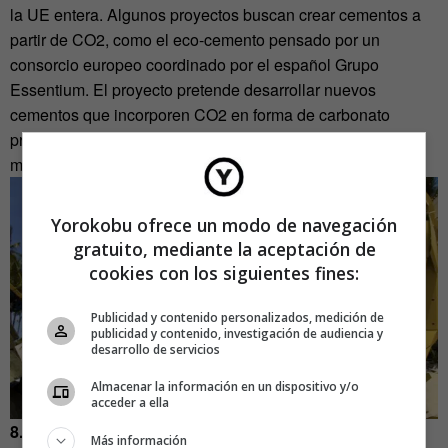
la UE entera. Algunos proyectos buscan crear cementos a
partir de CO2, como el eco-cemento pensado por un
consorcio europeo coordinado por el español Grupo
Essentium. El proyecto pretende desarrollar nuevos
cementos que incorporen CO2 en forma de carbonato
precipitado por la acción de bacterias. El carbonato es una
materia prima clásica del cemento.
Yorokobu ofrece un modo de navegación
gratuito, mediante la aceptación de
cookies con los siguientes fines:
Publicidad y contenido personalizados, medición de
publicidad y contenido, investigación de audiencia y
desarrollo de servicios
Almacenar la información en un dispositivo y/o
acceder a ella
8. Apagar incendios.
Como explica el libro de Lourdes
Más información