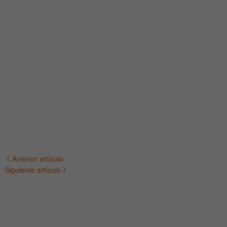
Anterior artículo
Navegación
Siguiente artículo
de
entradas