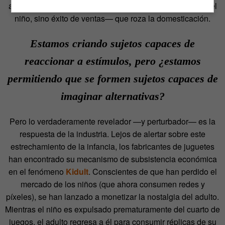
atención —una atención volátil que ya no es soberanía del
niño, sino éxito de ventas— que roza la domesticación.
Estamos criando sujetos capaces de
reaccionar a estímulos, pero ¿estamos
permitiendo que se formen sujetos capaces de
imaginar alternativas?
Pero lo verdaderamente revelador —y perturbador— es la
respuesta de la industria. Lejos de alertar sobre este
estrechamiento de la infancia, los fabricantes de juguetes
han encontrado su mecanismo de subsistencia económica
en el fenómeno
Kidult
. Conscientes de que han perdido el
mercado de los niños (que ahora consumen redes y
píxeles), se han lanzado a monetizar la nostalgia del adulto.
Mientras el niño es expulsado prematuramente del cuarto de
juegos, el adulto regresa a él para consumir réplicas de su