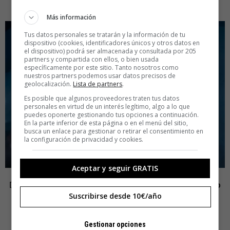
Más información
Tus datos personales se tratarán y la información de tu
dispositivo (cookies, identificadores únicos y otros datos en
el dispositivo) podrá ser almacenada y consultada por 205
partners y compartida con ellos, o bien usada
específicamente por este sitio. Tanto nosotros como
nuestros partners podemos usar datos precisos de
geolocalización.
Lista de partners
.
Es posible que algunos proveedores traten tus datos
personales en virtud de un interés legítimo, algo a lo que
puedes oponerte gestionando tus opciones a continuación.
En la parte inferior de esta página o en el menú del sitio,
busca un enlace para gestionar o retirar el consentimiento en
la configuración de privacidad y cookies.
Aceptar y seguir GRATIS
Desde el psicoanálisis, esto es una
clausura del espacio
Suscribirse desde 10€/año
simbólico
. El objeto ya no espera a ser investido por el
deseo del niño; el objeto invade al niño. Si el juguete lo
hace todo, el niño no hace nada. Es una captura de la
Gestionar opciones