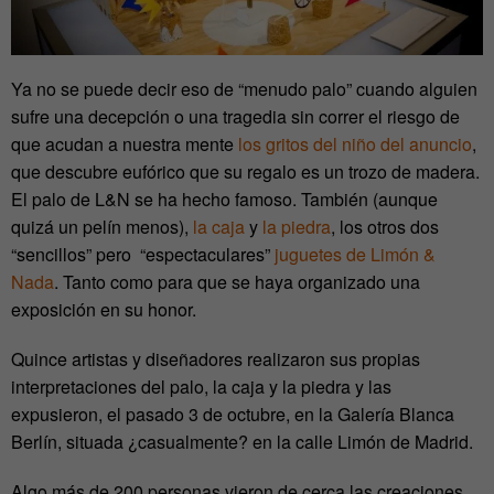
Ya no se puede decir eso de “menudo palo” cuando alguien
sufre una decepción o una tragedia sin correr el riesgo de
que acudan a nuestra mente
los gritos del niño del anuncio
,
que descubre eufórico que su regalo es un trozo de madera.
El palo de L&N se ha hecho famoso. También (aunque
quizá un pelín menos),
la caja
y
la piedra
, los otros dos
“sencillos” pero “espectaculares”
juguetes de Limón &
Nada
. Tanto como para que se haya organizado una
exposición en su honor.
Quince artistas y diseñadores realizaron sus propias
interpretaciones del palo, la caja y la piedra y las
expusieron, el pasado 3 de octubre, en la Galería Blanca
Berlín, situada ¿casualmente? en la calle Limón de Madrid.
Algo más de 200 personas vieron de cerca las creaciones.