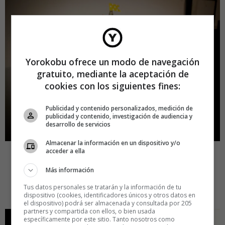
Yorokobu ofrece un modo de navegación
gratuito, mediante la aceptación de
cookies con los siguientes fines:
Publicidad y contenido personalizados, medición de
publicidad y contenido, investigación de audiencia y
desarrollo de servicios
Almacenar la información en un dispositivo y/o
acceder a ella
Más información
Nugas Saecula, así se llama la pieza creada por
María
Tus datos personales se tratarán y la información de tu
Herreros
a partir de una caja
dispositivo (cookies, identificadores únicos y otros datos en
el dispositivo) podrá ser almacenada y consultada por 205
partners y compartida con ellos, o bien usada
específicamente por este sitio. Tanto nosotros como