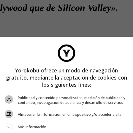
lywood que de Silicon Valley».
lcanis proclaman que los
en de familias con iniciativa y
Yorokobu ofrece un modo de navegación
limonada de niños (…) Están
gratuito, mediante la aceptación de cookies con
los siguientes fines:
tigación sobre emprendedores de
Publicidad y contenido personalizados, medición de publicidad y
 fueron los primeros en su
contenido, investigación de audiencia y desarrollo de servicios
Almacenar la información en un dispositivo y/o acceder a ella
io. Esto incluye a Bill Gates,
Más información