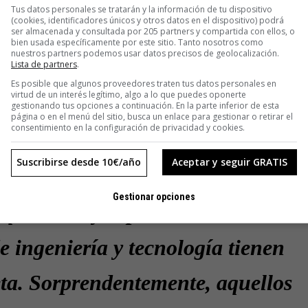
ergey Brin. Sus padres eran
Tus datos personales se tratarán y la información de tu dispositivo
(cookies, identificadores únicos y otros datos en el dispositivo) podrá
ser almacenada y consultada por 205 partners y compartida con ellos, o
 abogados o burócratas».
bien usada específicamente por este sitio. Tanto nosotros como
nuestros partners podemos usar datos precisos de geolocalización.
Lista de partners
.
 universidad
Es posible que algunos proveedores traten tus datos personales en
virtud de un interés legítimo, algo a lo que puedes oponerte
ellowship, una beca que ofrece 100.000 dólares a estudiantes
gestionando tus opciones a continuación. En la parte inferior de esta
egocio. A su fundador, Peter Thiel, le gusta proclamar que
página o en el menú del sitio, busca un enlace para gestionar o retirar el
consentimiento en la configuración de privacidad y cookies.
n perder su tiempo en la universidad.
Suscribirse desde 10€/año
Aceptar y seguir GRATIS
antes que no lo necesitan,
Gestionar opciones
 que la mayor parte de los
 ingeniería y tecnología tienen
a. Sorprendentemente, aquellos