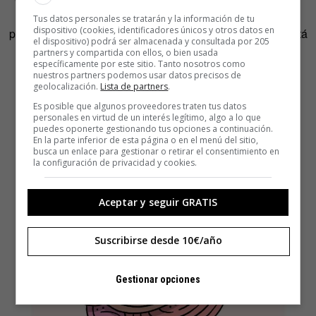
tiempo a crear, pero hay que saber mostrarlo y acercarlo
Tus datos personales se tratarán y la información de tu
dispositivo (cookies, identificadores únicos y otros datos en
para que llegue a tu audiencia más apasionada, la que está
el dispositivo) podrá ser almacenada y consultada por 205
dispuesta a tenerlo. Y eso necesita un porcentaje de tu
partners y compartida con ellos, o bien usada
específicamente por este sitio. Tanto nosotros como
tiempo también.
nuestros partners podemos usar datos precisos de
geolocalización.
Lista de partners
.
Es posible que algunos proveedores traten tus datos
personales en virtud de un interés legítimo, algo a lo que
puedes oponerte gestionando tus opciones a continuación.
En la parte inferior de esta página o en el menú del sitio,
busca un enlace para gestionar o retirar el consentimiento en
la configuración de privacidad y cookies.
Aceptar y seguir GRATIS
Suscribirse desde 10€/año
Gestionar opciones