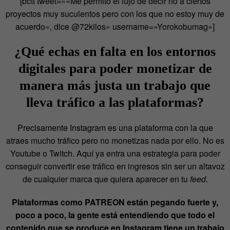
[bctt tweet=»«Me permito el lujo de decir no a ciertos
proyectos muy suculentos pero con los que no estoy muy de
acuerdo», dice @72kilos» username=»Yorokobumag»]
¿Qué echas en falta en los entornos
digitales para poder monetizar de
manera más justa un trabajo que
lleva tráfico a las plataformas?
Precisamente Instagram es una plataforma con la que
atraes mucho tráfico pero no monetizas nada por ello. No es
Youtube o Twitch. Aquí ya entra una estrategia para poder
conseguir convertir ese tráfico en ingresos sin ser un altavoz
de cualquier marca que quiera aparecer en tu
feed
.
Plataformas como PATREON están pegando fuerte y,
poco a poco, la gente está entendiendo que todo el
contenido que se produce en Instagram tiene un trabajo