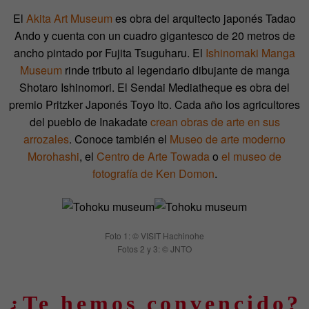
El
Akita Art Museum
es obra del arquitecto japonés Tadao
Ando y cuenta con un cuadro gigantesco de 20 metros de
ancho pintado por Fujita Tsuguharu. El
Ishinomaki Manga
Museum
rinde tributo al legendario dibujante de manga
Shotaro Ishinomori. El Sendai Mediatheque es obra del
premio Pritzker Japonés Toyo Ito. Cada año los agricultores
del pueblo de Inakadate
crean obras de arte en sus
arrozales
. Conoce también el
Museo de arte moderno
Morohashi
, el
Centro de Arte Towada
o
el museo de
fotografía de Ken Domon
.
Foto 1: © VISIT Hachinohe
Fotos 2 y 3: © JNTO
¿Te hemos convencido?