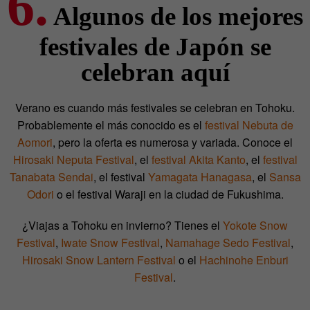
6.
Algunos de los mejores
festivales de Japón se
celebran aquí
Verano es cuando más festivales se celebran en Tohoku.
Probablemente el más conocido es el
festival Nebuta de
Aomori
, pero la oferta es numerosa y variada. Conoce el
Hirosaki Neputa Festival
, el
festival Akita Kanto
, el
festival
Tanabata Sendai
, el festival
Yamagata Hanagasa
, el
Sansa
Odori
o el festival Waraji en la ciudad de Fukushima.
¿Viajas a Tohoku en invierno? Tienes el
Yokote Snow
Festival
,
Iwate Snow Festival
,
Namahage Sedo Festival
,
Hirosaki Snow Lantern Festival
o el
Hachinohe Enburi
Festival
.