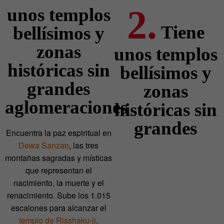
2.
unos templos
Tiene
bellísimos y
zonas
unos templos
históricas sin
bellísimos y
grandes
zonas
aglomeraciones
históricas sin
grandes
Encuentra la paz espiritual en
Dewa Sanzan
, las tres
montañas sagradas y místicas
que representan el
nacimiento, la muerte y el
renacimiento. Sube los 1.015
escalones para alcanzar el
templo de Risshaku-ji
.