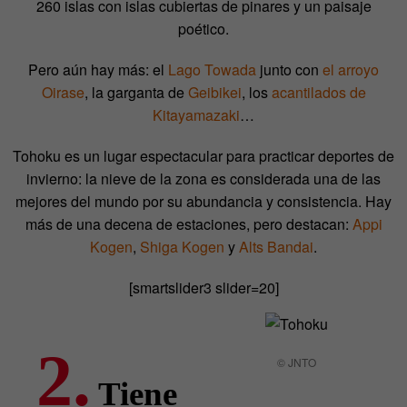
260 islas con islas cubiertas de pinares y un paisaje
poético.
Pero aún hay más: el
Lago Towada
junto con
el arroyo
Oirase
, la garganta de
Geibikei
, los
acantilados de
Kitayamazaki
…
Tohoku es un lugar espectacular para practicar deportes de
invierno: la nieve de la zona es considerada una de las
mejores del mundo por su abundancia y consistencia. Hay
más de una decena de estaciones, pero destacan:
Appi
Kogen
,
Shiga Kogen
y
Alts Bandai
.
[smartslider3 slider=20]
2.
© JNTO
Tiene