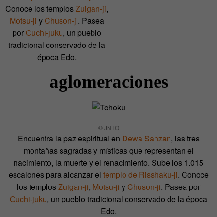
Conoce los templos
Zuigan-ji
,
Motsu-ji
y
Chuson-ji
. Pasea
por
Ouchi-juku
, un pueblo
tradicional conservado de la
época Edo.
aglomeraciones
© JNTO
Encuentra la paz espiritual en
Dewa Sanzan
, las tres
montañas sagradas y místicas que representan el
nacimiento, la muerte y el renacimiento. Sube los 1.015
escalones para alcanzar el
templo de Risshaku-ji
. Conoce
los templos
Zuigan-ji
,
Motsu-ji
y
Chuson-ji
. Pasea por
Ouchi-juku
, un pueblo tradicional conservado de la época
Edo.