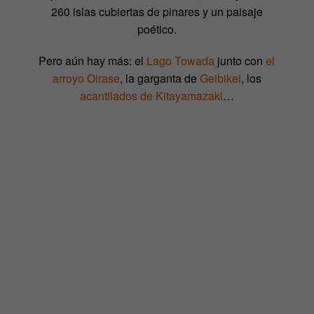
260 islas cubiertas de pinares y un paisaje
poético.
Pero aún hay más: el
Lago Towada
junto con
el
arroyo Oirase
, la garganta de
Geibikei
, los
acantilados de Kitayamazaki
…