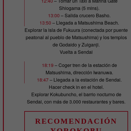
12:40
– Tomar un Taxi a Marina Gate
Shiogama (5 mins).
13:00
– Salida crucero Basho.
13:50
– Llegada a Matsushima Beach.
Explorar la isla de Fukuura (conectada por puente
peatonal al pueblo de Matsushima) y los templos
de Godaido y Zuiganji.
Vuelta a Sendai
18:19
– Coger tren de la estación de
Matsushima, dirección Iwanuwa.
18:47
– Llegada a la estación de Sendai.
Hacer check in en el hotel.
Explorar Kokubuncho, el barrio nocturno de
Sendai, con más de 3.000 restaurantes y bares.
RECOMENDACIÓN
YOROKOBU