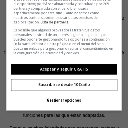
Mi grupo es una referencia razonable.
el dispositivo) podrá ser almacenada y consultada por 205
partners y compartida con ellos, o bien usada
Mi grupo es bueno.
específicamente por este sitio. Tanto nosotros como
Los atributos de las personas (no el contexto) dan forma
nuestros partners podemos usar datos precisos de
geolocalización.
Lista de partners
.
a los resultados.
Es posible que algunos proveedores traten tus datos
personales en virtud de un interés legítimo, algo a lo que
Naturalmente, de esto se deduce que todos nosotros
puedes oponerte gestionando tus opciones a continuación.
En la parte inferior de esta página o en el menú del sitio,
vivimos bajo un corpus de conocimiento esencialmente
busca un enlace para gestionar o retirar el consentimiento en
falso, por sesgado. Sin embargo, la idea contraintuitiva que
la configuración de privacidad y cookies.
presenta
otro estudio
al respecto es que, evolutivamente,
ello tiene mucho sentido.
Ser irracionales es lo que,
Aceptar y seguir GRATIS
también, nos permite prosperar
.
Suscribirse desde 10€/año
O dicho de otro modo: si bien muchas falsedades se
construyen y mantienen mediante procesos
epistémicamente irracionales, pueden ser
Gestionar opciones
instrumentalmente racionales desde la perspectiva de las
funciones para las que están adaptadas.
Por ello, muchas falsedades son generadas, creídas y