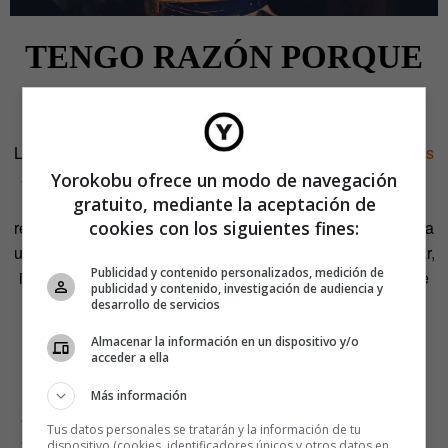
TENGO RAZÓN PORQUE
SOY EL BUENO
Los psicólogos han postulado cientos de
sesgos cognitivos
a lo largo de las últimas décadas. Sin embargo, según
un
Yorokobu ofrece un modo de navegación
reciente estudio
publicado este mismo 2023, todos se
gratuito, mediante la aceptación de
reducen a un puñado de creencias fundamentales unidas a
cookies con los siguientes fines:
un único sesgo: e
l de confirmación
(la tendencia a buscar,
Publicidad y contenido personalizados, medición de
interpretar y recordar información de manera que confirme
publicidad y contenido, investigación de audiencia y
nuestras creencias o hipótesis preexistentes).
desarrollo de servicios
Almacenar la información en un dispositivo y/o
Ese puñado de creencias fundamentales son seis:
acceder a ella
Mi experiencia es una referencia razonable.
Más información
Hago valoraciones correctas del mundo.
Tus datos personales se tratarán y la información de tu
Soy bueno.
dispositivo (cookies, identificadores únicos y otros datos en