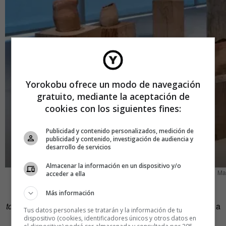
Yorokobu ofrece un modo de navegación
gratuito, mediante la aceptación de
cookies con los siguientes fines:
Publicidad y contenido personalizados, medición de
publicidad y contenido, investigación de audiencia y
desarrollo de servicios
Almacenar la información en un dispositivo y/o
Mar
acceder a ella
De tormentas, flores y barro habla la pieza
Falleras-flor-
Más información
tormenta
de
Sarah Viguer Cebriá
. Esta artista que trabaja a
Tus datos personales se tratarán y la información de tu
caballo entre Marsella y Valencia se considera escultora
dispositivo (cookies, identificadores únicos y otros datos en