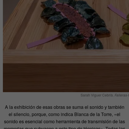
Sarah Viguer Cebrià.
Falleras-
A la exhibición de esas obras se suma el sonido y también
el silencio, porque, como indica Blanca de la Torre, «el
sonido es esencial como herramienta de transmisión de las
memorias que subyacen a este tipo de técnicas». Todas las