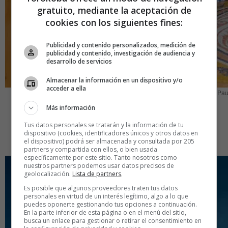
gratuito, mediante la aceptación de
cookies con los siguientes fines:
Publicidad y contenido personalizados, medición de
publicidad y contenido, investigación de audiencia y
desarrollo de servicios
Almacenar la información en un dispositivo y/o
acceder a ella
Maison Hannon. ©Visit.brussels. Jean Pa
Más información
El Art Noveau impregnó la vida cotidiana de la ciudad,
desde residencias privadas hasta espacios de encuentro
Tus datos personales se tratarán y la información de tu
dispositivo (cookies, identificadores únicos y otros datos en
social. Bruselas se convirtió en un museo al aire libre.
el dispositivo) podrá ser almacenada y consultada por 205
partners y compartida con ellos, o bien usada
específicamente por este sitio. Tanto nosotros como
nuestros partners podemos usar datos precisos de
geolocalización.
Lista de partners
.
Es posible que algunos proveedores traten tus datos
personales en virtud de un interés legítimo, algo a lo que
puedes oponerte gestionando tus opciones a continuación.
En la parte inferior de esta página o en el menú del sitio,
busca un enlace para gestionar o retirar el consentimiento en