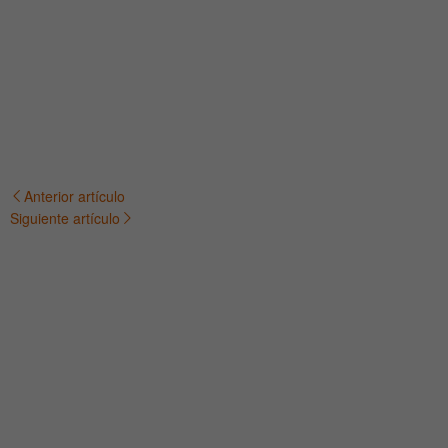
Anterior artículo
Navegación
Siguiente artículo
de
entradas