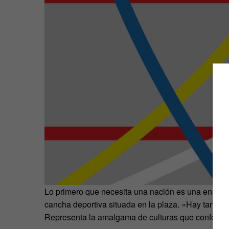
Lo primero que necesita una nación es una enseña 
cancha deportiva situada en la plaza. «Hay tantas 
Representa la amalgama de culturas que conforman