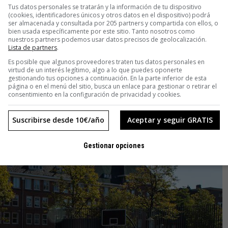
Tus datos personales se tratarán y la información de tu dispositivo
el proyecto encontraron que no es un lugar abandonado a su
(cookies, identificadores únicos y otros datos en el dispositivo) podrá
ser almacenada y consultada por 205 partners y compartida con ellos, o
de organizaciones que hay en la zona, pero apenas colaboran
bien usada específicamente por este sitio. Tanto nosotros como
ntereses». La figura del trabajador social tiene especial
nuestros partners podemos usar datos precisos de geolocalización.
Lista de partners
.
vigila e intenta mantener el orden entre los niños. El
Es posible que algunos proveedores traten tus datos personales en
idades en ellos. Si pasa algo, en lugar de intervenir y
virtud de un interés legítimo, algo a lo que puedes oponerte
 que se ocupen las autoridades. Se instala la pasividad y esto
gestionando tus opciones a continuación. En la parte inferior de esta
página o en el menú del sitio, busca un enlace para gestionar o retirar el
consentimiento en la configuración de privacidad y cookies.
Suscribirse desde 10€/año
Aceptar y seguir GRATIS
Gestionar opciones