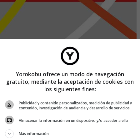
Yorokobu ofrece un modo de navegación
gratuito, mediante la aceptación de cookies con
los siguientes fines:
Publicidad y contenido personalizados, medición de publicidad y
contenido, investigación de audiencia y desarrollo de servicios
para formar su identidad. Mañes encontró la respuesta en la
Almacenar la información en un dispositivo y/o acceder a ella
líneas para tantos deportes que casi no se entiende nada.
 este barrio».
Más información