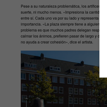
Pese a su naturaleza problemática, los artífices d
suerte, ni mucho menos. «Impresiona la cantidad 
entre sí. Cada uno va por su lado y representa sus i
importancia. «La plaza siempre tiene a alguien que 
problema es que muchos padres delegan responsabil
calmar los ánimos, prefieren pasar de largo y dejar
no ayuda a crear cohesión», dice el artista.